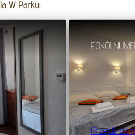
la W Parku:
POKÓJ NUME
Przejdź do 