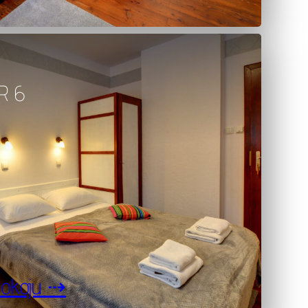
R 6
pokoju ⇢