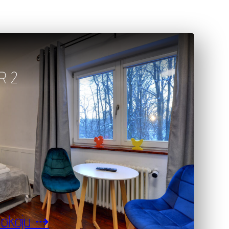
R 2
pokoju ⇢