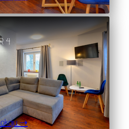
R 4
pokoju ⇢