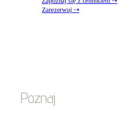
Zapoznaj się z cennikiem ⇢
Zarezerwuj ⇢
Poznaj