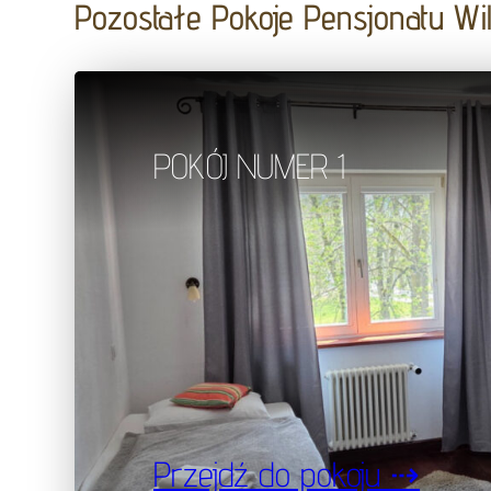
Pozostałe Pokoje Pensjonatu Wil
POKÓJ NUMER 1
Przejdź do pokoju ⇢