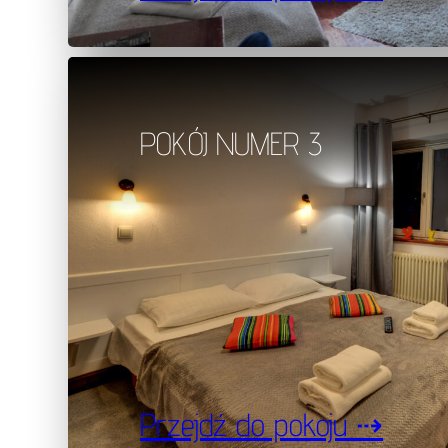
POKÓJ NUMER 3
Przejdź do pokoju ⇢