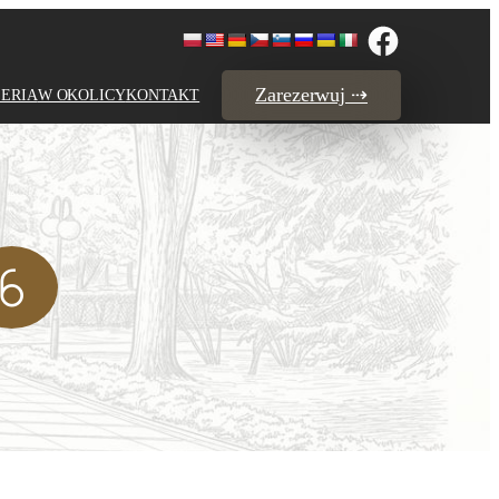
Zarezerwuj ⇢
ERIA
W OKOLICY
KONTAKT
6