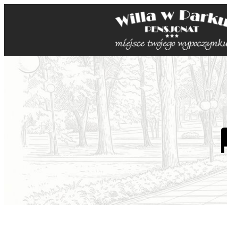
Przejdź
do
treści